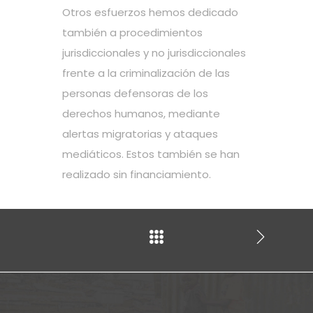
Otros esfuerzos hemos dedicado
también a procedimientos
jurisdiccionales y no jurisdiccionales
frente a la criminalización de las
personas defensoras de los
derechos humanos, mediante
alertas migratorias y ataques
mediáticos. Estos también se han
realizado sin financiamiento.