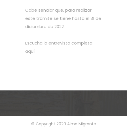
Cabe señalar que, para realizar
este trámite se tiene hasta el 31 de
diciembre de 2022.
Escucha la entrevista completa
aquí
© Copyright 2020 Alma Migrante