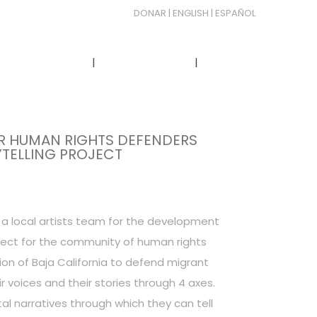
DONAR
| ENGLISH
| ESPAÑOL
NUESTRA VOZ
CONTACTO
DONAR
R HUMAN RIGHTS DEFENDERS
TELLING PROJECT
 a local artists team for the development
oject for the community of human rights
ion of Baja California to defend migrant
ir voices and their stories through 4 axes.
ital narratives through which they can tell