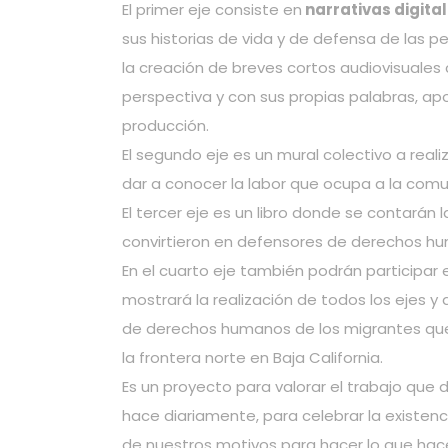
El primer eje consiste en
narrativas digita
sus historias de vida y de defensa de las
la creación de breves cortos audiovisuale
perspectiva y con sus propias palabras, a
producción.
El segundo eje es un mural colectivo a reali
dar a conocer la labor que ocupa a la comu
El tercer eje es un libro donde se contarán 
convirtieron en defensores de derechos hu
En el cuarto eje también podrán participa
mostrará la realización de todos los ejes y
de derechos humanos de los migrantes que
la frontera norte en Baja California.
Es un proyecto para valorar el trabajo que d
hace diariamente, para celebrar la existen
de nuestros motivos para hacer lo que ha