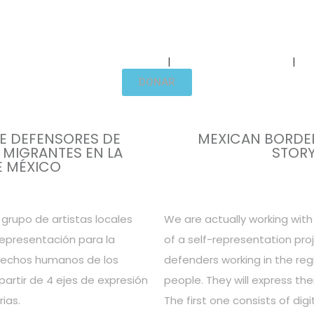
NARRATIVAS COMUNITARIAS
TRANSPARENCIA
DONAR
E DEFENSORES DE
MEXICAN BORDE
MIGRANTES EN LA
STORY
E MÉXICO
rupo de artistas locales
We are actually working with
representación para la
of a self-representation pr
rechos humanos de los
defenders working in the reg
 partir de 4 ejes de expresión
people. They will express the
ias.
The first one consists of dig