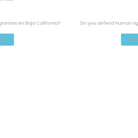
antes en Baja California?
Do you defend human righ
ipa
Regi