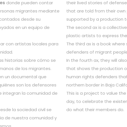
les
donde pueden contar
their lived stories of defens
 personas migrantes mediante
that are told from their own
s contados desde su
supported by a production 
poyados en un equipo de
The second ax is a collectiv
plastic artists to express t
zar con artistas locales para
The third ax is a book wher
nidad.
defenders of migrant people 
las historias sobre cómo se
In the fourth ax, they will a
manos de los migrantes.
that shows the production o
r en un documental que
human rights defenders that
 quiénes son los defensores
northern border in Baja Califo
 integran la comunidad de
This is a project to value the
day, to celebrate the exist
esde la sociedad civil se
do what their members do.
cia de nuestra comunidad y
cemos.