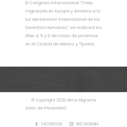
El Congreso Internacional “Crisis
migratoria en Europa y América a la
luz del Derecho Internacional de los
Derechos Humanos”, se realizará los
días 4, 5 y 6 de mayo de próximos,
en la Ciudad de México y Tijuana.
© Copyright 2020 Alma Migrante
Aviso de Privacidad
FACEBOOK
INSTAGRAM