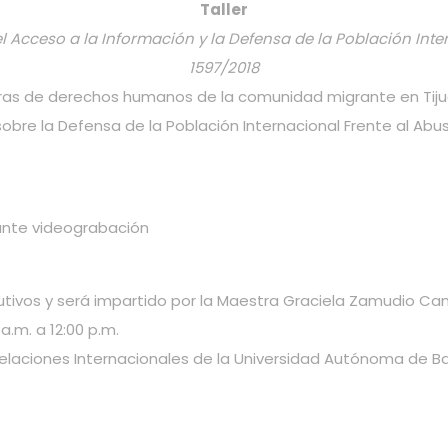
Taller
cceso a la Información y la Defensa de la Población Intern
1597/2018
as de derechos humanos de la comunidad migrante en Tijuan
sobre la Defensa de la Población Internacional Frente al Abus
ante videograbación
ecutivos y será impartido por la Maestra Graciela Zamudio C
 a.m. a 12:00 p.m.
Relaciones Internacionales de la Universidad Autónoma de Baj