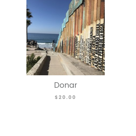
Donar
$
20.00